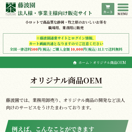
カート
小ロットで高品質な静岡・牧之原のおいしいお茶を
ホーム
職場用、業務用に販売
※藤波園通常サイトとログイン情報、
商品一覧
カート画面共通となりますのでご注意ください
全国一律送料
500
円(税込) ご購入金額
10,000
円(税込) 以上で送料無料
藤波園について
ホーム
> オリジナル商品OEM
ご利用案内
オリジナル商品OEM
サンプルについて
オリジナル商品OEM
藤波園では、業務用卸売り、オリジナル商品の開発など法人
向けのサービスをうけたまわっております。
お問合わせ
例えば、こんなことができます