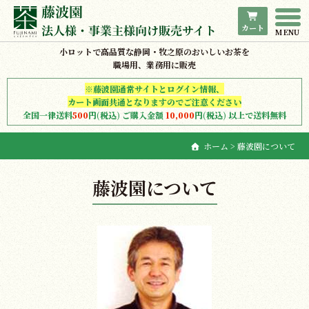
カート
小ロットで高品質な静岡・牧之原のおいしいお茶を
ホーム
職場用、業務用に販売
※藤波園通常サイトとログイン情報、
商品一覧
カート画面共通となりますのでご注意ください
全国一律送料
500
円(税込) ご購入金額
10,000
円(税込) 以上で送料無料
藤波園について
ホーム
> 藤波園について
ご利用案内
藤波園について
サンプルについて
オリジナル商品OEM
お問合わせ